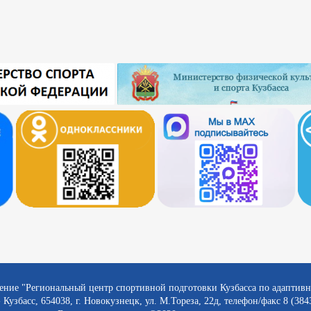
ение "Региональный центр спортивной подготовки Кузбасса по адаптив
 Кузбасс, 654038, г. Новокузнецк, ул. М.Тореза, 22д, телефон/факс 8 (384