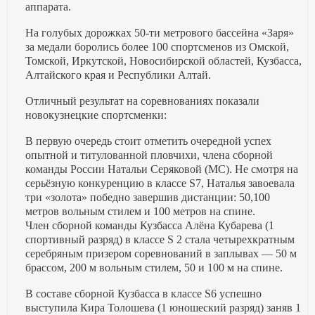
аппарата.
На голубых дорожках 50-ти метрового бассейна «Заря»
за медали боролись более 100 спортсменов из Омской,
Томской, Иркутской, Новосибирской областей, Кузбасса,
Алтайского края и Республики Алтай.
Отличный результат на соревнованиях показали
новокузнецкие спортсменки:
В первую очередь стоит отметить очередной успех
опытной и титулованной пловчихи, члена сборной
команды России Натальи Серяковой (МС). Не смотря на
серьёзную конкуренцию в классе S7, Наталья завоевала
три «золота» победно завершив дистанции: 50,100
метров вольным стилем и 100 метров на спине.
Член сборной команды Кузбасса Алёна Кубарева (1
спортивный разряд) в классе S 2 стала четырехкратным
серебряным призером соревнований в заплывах — 50 м
брассом, 200 м вольным стилем, 50 и 100 м на спине.
В составе сборной Кузбасса в классе S6 успешно
выступила Кира Толошева (1 юношеский разряд) заняв 1