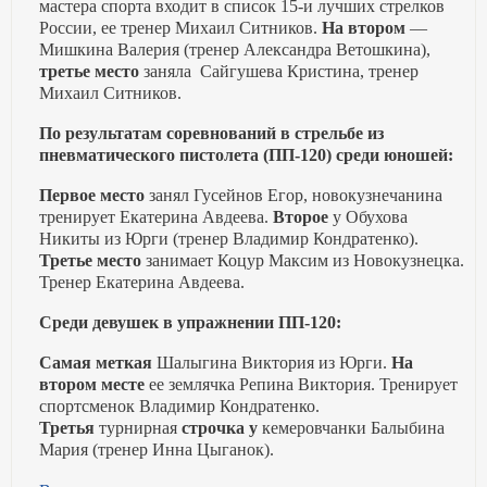
мастера спорта входит в список 15-и лучших стрелков
России, ее тренер Михаил Ситников.
На втором
—
Мишкина Валерия (тренер Александра Ветошкина),
третье место
заняла Сайгушева Кристина, тренер
Михаил Ситников.
По результатам соревнований в стрельбе из
пневматического пистолета (ПП-120) среди юношей:
Первое место
занял Гусейнов Егор, новокузнечанина
тренирует Екатерина Авдеева.
Второе
у Обухова
Никиты из Юрги (тренер Владимир Кондратенко).
Третье место
занимает Коцур Максим из Новокузнецка.
Тренер Екатерина Авдеева.
Среди девушек в упражнении ПП-120:
Самая меткая
Шалыгина Виктория из Юрги.
На
втором месте
ее землячка Репина Виктория. Тренирует
спортсменок Владимир Кондратенко.
Третья
турнирная
строчка у
кемеровчанки Балыбина
Мария (тренер Инна Цыганок).