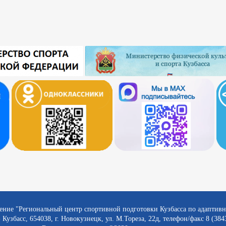
ение "Региональный центр спортивной подготовки Кузбасса по адаптив
 Кузбасс, 654038, г. Новокузнецк, ул. М.Тореза, 22д, телефон/факс 8 (384