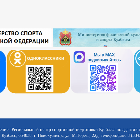
ение "Региональный центр спортивной подготовки Кузбасса по адаптив
 Кузбасс, 654038, г. Новокузнецк, ул. М.Тореза, 22д, телефон/факс 8 (384