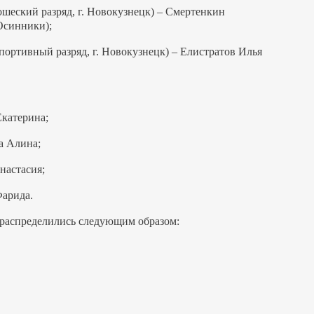
ношеский разряд, г. Новокузнецк) – Смертенкин
 Осинники);
 спортивный разряд, г. Новокузнецк) – Елистратов Илья
Екатерина;
а Алина;
настасия;
Фарида.
 распределились следующим образом: