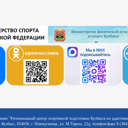
ение "Региональный центр спортивной подготовки Кузбасса по адаптив
 Кузбасс, 654038, г. Новокузнецк, ул. М.Тореза, 22д, телефон/факс 8 (384