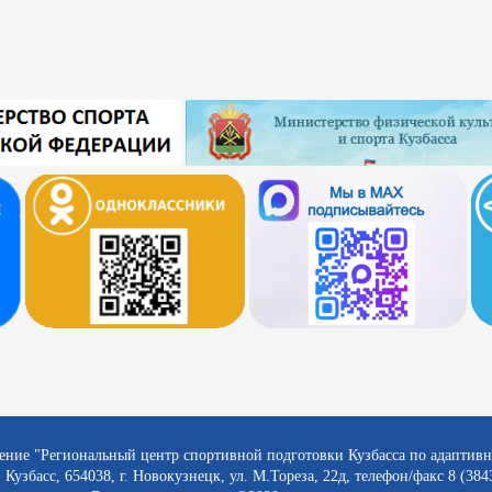
ение "Региональный центр спортивной подготовки Кузбасса по адаптив
 Кузбасс, 654038, г. Новокузнецк, ул. М.Тореза, 22д, телефон/факс 8 (384