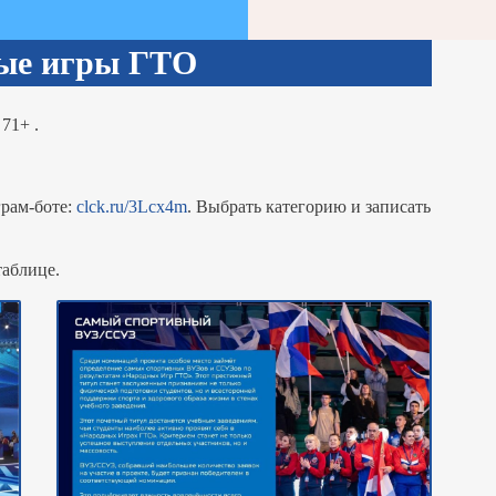
ые игры ГТО
71+ .
грам-боте:
clck.ru/3Lcx4m
. Выбрать категорию и записать
таблице.