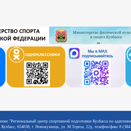
ение "Региональный центр спортивной подготовки Кузбасса по адаптив
 Кузбасс, 654038, г. Новокузнецк, ул. М.Тореза, 22д, телефон/факс 8 (384