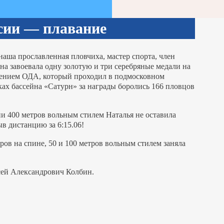
сии — плавание
наша прославленная пловчиха, мастер спорта, член
на завоевала одну золотую и три серебряные медали на
жением ОДА, который проходил в подмосковном
ках бассейна «Сатурн» за награды боролись 166 пловцов
и 400 метров вольным стилем Наталья не оставила
в дистанцию за 6:15.06!
ов на спине, 50 и 100 метров вольным стилем заняла
сей Александрович Колбин.