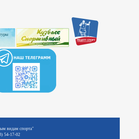
ным видам спорта"
3) 54-17-02