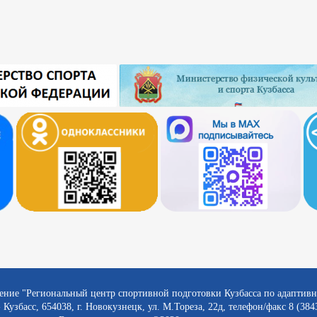
ение "Региональный центр спортивной подготовки Кузбасса по адаптив
 Кузбасс, 654038, г. Новокузнецк, ул. М.Тореза, 22д, телефон/факс 8 (384