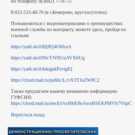
по телефону: 8(3842) 77-07-57
8-923-533-40-70 (в г.Кемерово, круглосуточно)
Познакомиться с видеоматериалами о преимуществах
военной службы по контракту, можете здесь, пройдя по
ссылкам:
https://yadi.sk/d/tlfjJIQ4O6lyaA
https://yadi.sk/d/9ScYNNUnAVXbUg
https://yadi.sk/d/4skqjakPzviglQ
https://cloud.mail.ru/public/LcvX/fTJoZW8C2
Также предлагаем вашему вниманию информацию
ГУФСИН:
https://cloud.mail.ru/stock/iAxHkK8nAwaHSEKPMVb7VkpC
Вернуться назад