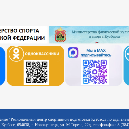
ение "Региональный центр спортивной подготовки Кузбасса по адаптив
 Кузбасс, 654038, г. Новокузнецк, ул. М.Тореза, 22д, телефон/факс 8 (384